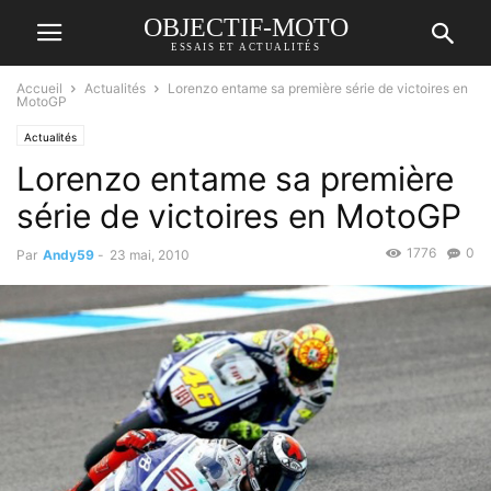
OBJECTIF-MOTO
ESSAIS ET ACTUALITÉS
Accueil
Actualités
Lorenzo entame sa première série de victoires en
MotoGP
Actualités
Lorenzo entame sa première
série de victoires en MotoGP
1776
0
Par
Andy59
-
23 mai, 2010