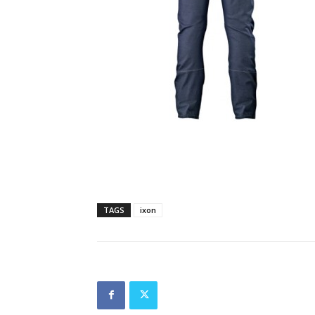
TAGS
ixon