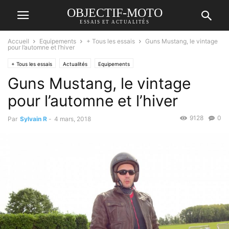
OBJECTIF-MOTO
ESSAIS ET ACTUALITÉS
Accueil
Equipements
+ Tous les essais
Guns Mustang, le vintage
pour l’automne et l’hiver
+ Tous les essais
Actualités
Equipements
Guns Mustang, le vintage
pour l’automne et l’hiver
9128
0
Par
Sylvain R
-
4 mars, 2018