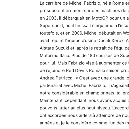
La carrière de Michel Fabrizio, né à Rome e
presque entièrement sur des machines de p
en 2003, il débarquait en MotoGP pour un an,
Supersport, où il finissait cinquième à l’iss
toutefois, et en 2006, Michel débutait en W
avait rejoint l’équipe d’usine Ducati Xerox.
Alstare Suzuki et, après le retrait de l’équi
Motorrad Italia. Plus de 180 courses de Supe
pour lui. Mais Fabrizio vise à augmenter ce to
de rejoindre Red Devils Roma la saison pro
Andrea Petricca : « C’est avec une grande 
partenariat avec Michel Fabrizio. Il s’agiss
notre considérable en championnats italiens e
Maintenant, cependant, nous avons acquis d
pouvons lutter au plus haut niveau. L’accord
ont accordée nous aidera à atteindre de no
années et je le considère comme l’un des m