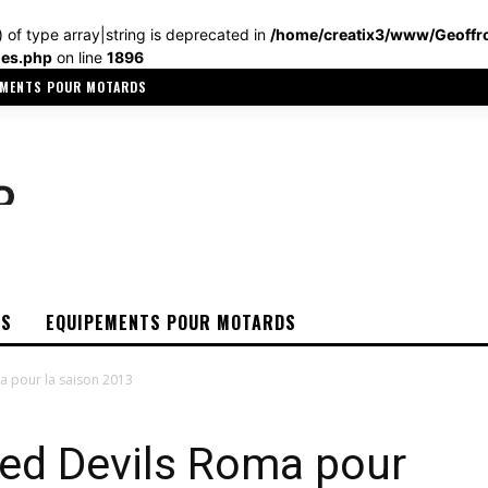
) of type array|string is deprecated in
/home/creatix3/www/Geoffr
les.php
on line
1896
EMENTS POUR MOTARDS
OS
EQUIPEMENTS POUR MOTARDS
ma pour la saison 2013
 Red Devils Roma pour