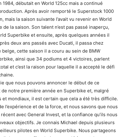
n 1984, débutait en World 125cc mais a continué
roduction. Après avoir remporté le Superstock 1000
 mais la saison suivante l’avait vu revenir en World
ue de la saison. Son talent n’est pas passé inaperçu,
orld Superbike et ensuite, après quelques années il
 Après deux ans passés avec Ducati, il passa chez
pe belge, cette saison il a couru au sein de BMW
rbike, ainsi que 34 podiums et 4 victoires, parlent
tal et c’est la raison pour laquelle il a accepté le défi
chaine.
joie que nous pouvons annoncer le début de ce
ait de notre première année en Superbike et, malgré
t mondiaux, il est certain que cela a été très difficile.
e l’expérience et de la force, et nous savons que nous
 récent avec General Invest, et la confiance qu’ils nous
uveaux objectifs. Je connais Michael depuis plusieurs
eilleurs pilotes en World Superbike. Nous partageons