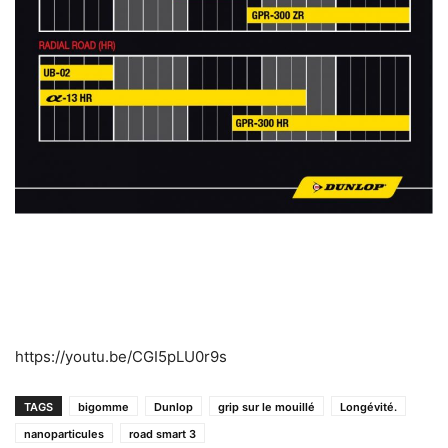
https://youtu.be/CGI5pLU0r9s
TAGS
bigomme
Dunlop
grip sur le mouillé
Longévité.
nanoparticules
road smart 3