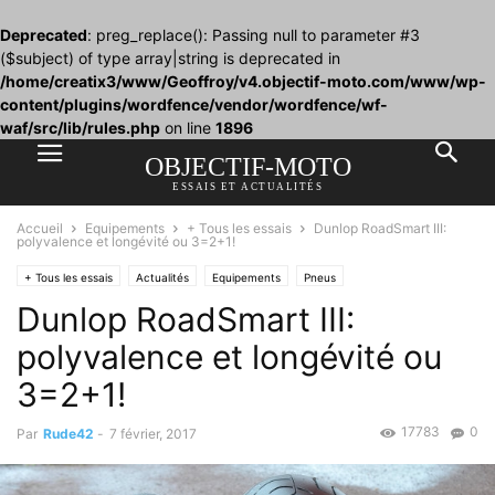
Deprecated
: preg_replace(): Passing null to parameter #3
($subject) of type array|string is deprecated in
/home/creatix3/www/Geoffroy/v4.objectif-moto.com/www/wp-
content/plugins/wordfence/vendor/wordfence/wf-
waf/src/lib/rules.php
on line
1896
OBJECTIF-MOTO
ESSAIS ET ACTUALITÉS
Accueil
Equipements
+ Tous les essais
Dunlop RoadSmart III:
polyvalence et longévité ou 3=2+1!
+ Tous les essais
Actualités
Equipements
Pneus
Dunlop RoadSmart III:
polyvalence et longévité ou
3=2+1!
17783
0
Par
Rude42
-
7 février, 2017