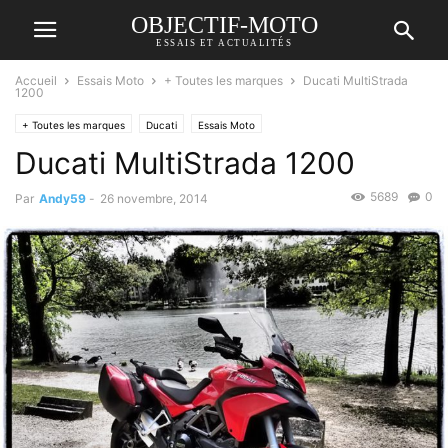
OBJECTIF-MOTO
ESSAIS ET ACTUALITÉS
Accueil
Essais Moto
+ Toutes les marques
Ducati MultiStrada
1200
+ Toutes les marques
Ducati
Essais Moto
Ducati MultiStrada 1200
5689
0
Par
Andy59
-
26 novembre, 2014