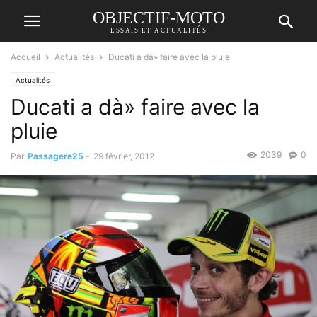
OBJECTIF-MOTO
ESSAIS ET ACTUALITÉS
Accueil
Actualités
Ducati a dà» faire avec la pluie
Actualités
Ducati a dà» faire avec la
pluie
2039
0
Par
Passagere25
-
29 février, 2012