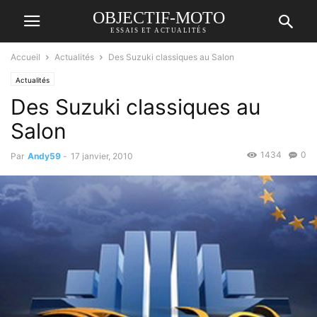
OBJECTIF-MOTO
ESSAIS ET ACTUALITÉS
Accueil
Actualités
Des Suzuki classiques au Salon
Actualités
Des Suzuki classiques au
Salon
1434
0
Par
Andy59
-
17 janvier, 2010