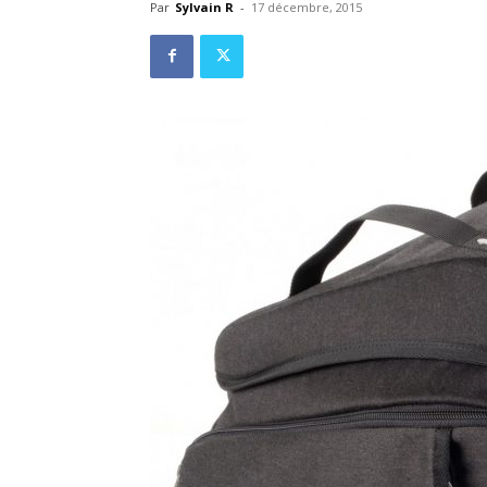
Par
Sylvain R
-
17 décembre, 2015