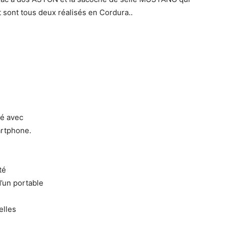
t sont tous deux réalisés en Cordura..
té avec
artphone.
té
d’un portable
elles