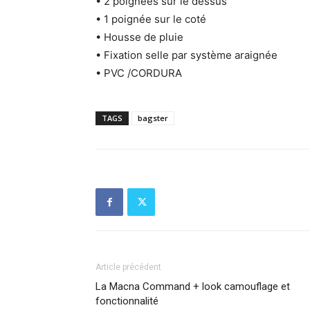
• 2 poignées sur le dessus
• 1 poignée sur le coté
• Housse de pluie
• Fixation selle par système araignée
• PVC /CORDURA
TAGS
bagster
Article précédent
La Macna Command + look camouflage et
fonctionnalité