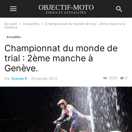
OBJECTIF-MOTO
ESSAIS ET ACTUALITÉS
Accueil
Actualités
Championnat du monde de trial : 2ème manche à
Genève.
Actualités
Championnat du monde de
trial : 2ème manche à
Genève.
2025
0
Par
Sylvain R
-
25 janvier, 2012