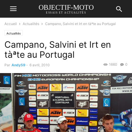
OBJECTIF-MOTO
ESSAIS ET ACTUALITÉS
Accueil
Actualités
Campano, Salvini et Irt en tàªte au Portugal
Actualités
Campano, Salvini et Irt en
tàªte au Portugal
1660
0
Par
Andy59
-
6 avril, 2010