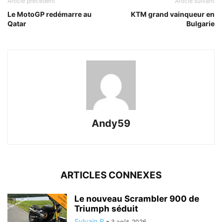
Article précédent
Article suivant
Le MotoGP redémarre au
KTM grand vainqueur en
Qatar
Bulgarie
Andy59
ARTICLES CONNEXES
Le nouveau Scrambler 900 de
Triumph séduit
Sylvain R
-
3 août, 2026