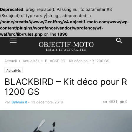
Deprecated
: preg_replace(): Passing null to parameter #3
($subject) of type array|string is deprecated in
/home/creatix3/www/Geoffroy/v4.objectif-moto.com/www/wp-
content/plugins/wordfence/vendor/wordfence/wf-
waf/src/lib/rules.php
on line
1896
OBJECTIF-MOTO
ESSAIS ET ACTUALITÉS
Accueil
Actualités
BLACKBIRD – Kit déco pour R 1200 GS
Actualités
BLACKBIRD – Kit déco pour R
1200 GS
4531
0
Par
Sylvain R
-
13 décembre, 2018