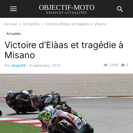
OBJECTIF-MOTO
ESSAIS ET ACTUALITÉS
Accueil
Actualités
Victoire d’Elà­as et tragédie à Misano
Actualités
Victoire d’Elà­as et tragédie à
Misano
3369
0
Par
Andy59
-
6 septembre, 2010