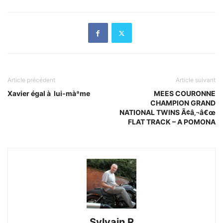
Article précédent
Article suivant
Xavier égal à lui-màªme
MEES COURONNE
CHAMPION GRAND
NATIONAL TWINS Ã¢â‚¬â€œ
FLAT TRACK – A POMONA
Sylvain R