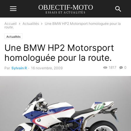
OBJECTIF-MOTO
ESSAIS ET ACTUALITÉS
Accueil
Actualités
Une BMW HP2 Motorsport homologuée pour la
route.
Actualités
Une BMW HP2 Motorsport
homologuée pour la route.
1817
0
Par
Sylvain R
-
16 novembre, 2009