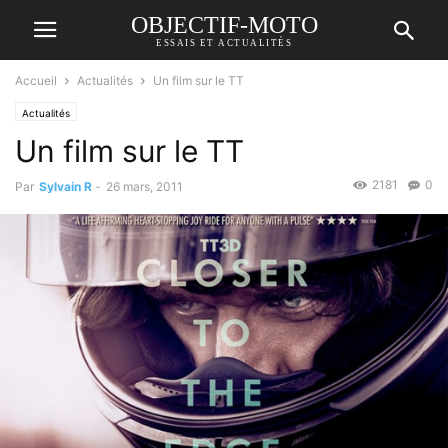
OBJECTIF-MOTO
ESSAIS ET ACTUALITÉS
Accueil
Actualités
Un film sur le TT
Actualités
Un film sur le TT
2181
0
Par
Sylvain R
-
26 mars, 2011