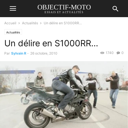
OBJECTIF-MOTO
ESSAIS ET ACTUALITÉS
Accueil
Actualités
Un délire en S1000RR…
Actualités
Un délire en S1000RR…
1740
0
Par
Sylvain R
-
26 octobre, 2010