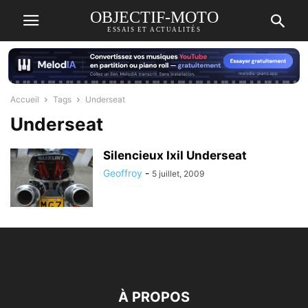
OBJECTIF-MOTO
ESSAIS ET ACTUALITÉS
Accueil
Tags
Underseat
Underseat
Silencieux Ixil Underseat
Geoffroy
-
5 juillet, 2009
À PROPOS