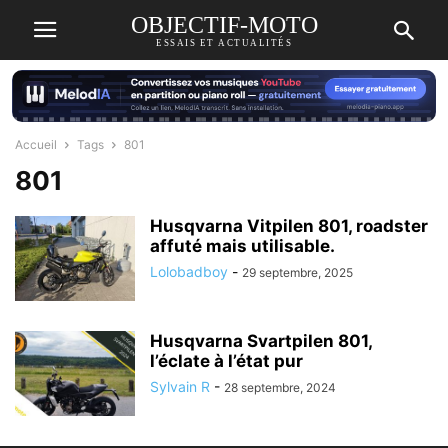
OBJECTIF-MOTO
ESSAIS ET ACTUALITÉS
Accueil
Tags
801
801
Husqvarna Vitpilen 801, roadster
affuté mais utilisable.
Lolobadboy
-
29 septembre, 2025
Husqvarna Svartpilen 801,
l’éclate à l’état pur
Sylvain R
-
28 septembre, 2024