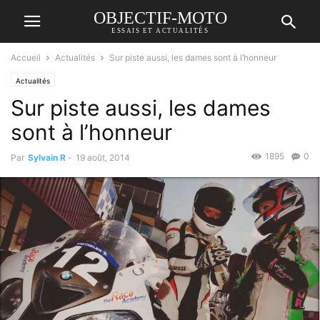
OBJECTIF-MOTO
ESSAIS ET ACTUALITÉS
Accueil
Actualités
Sur piste aussi, les dames sont à l’honneur
Actualités
Sur piste aussi, les dames
sont à l’honneur
1895
0
Par
Sylvain R
-
19 août, 2014