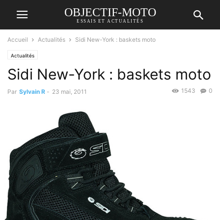
OBJECTIF-MOTO
ESSAIS ET ACTUALITÉS
Accueil
Actualités
Sidi New-York : baskets moto
Actualités
Sidi New-York : baskets moto
1543
0
Par
Sylvain R
-
23 mai, 2011