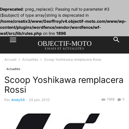
Deprecated
: preg_replace(): Passing null to parameter #3
($subject) of type array|string is deprecated in
/home/creatix3/www/Geoffroy/v4.objectif-moto.com/www/wp-
content/plugins/wordfence/vendor/wordfence/wf-
waf/src/lib/rules.php
on line
1896
OBJECTIF-MOTO
ESSAIS ET ACTUALITÉS
Accueil
Actualités
Scoop Yoshikawa remplacera Rossi
Actualités
Scoop Yoshikawa remplacera
Rossi
1668
0
Par
Andy59
-
24 juin, 2010