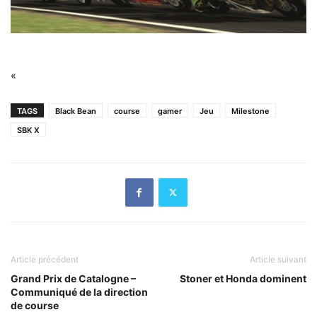
«
TAGS
Black Bean
course
gamer
Jeu
Milestone
SBK X
Article précédent
Article suivant
Grand Prix de Catalogne –
Stoner et Honda dominent
Communiqué de la direction
de course