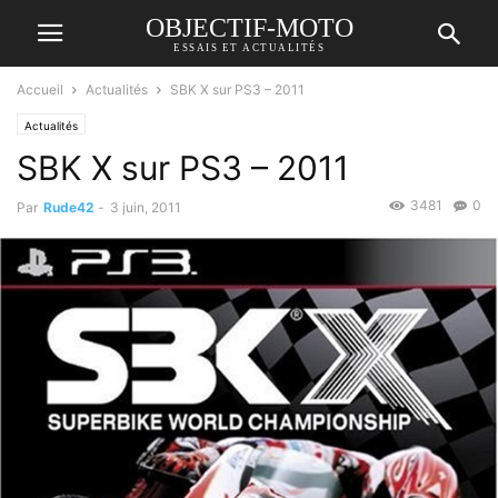
OBJECTIF-MOTO
ESSAIS ET ACTUALITÉS
Accueil
Actualités
SBK X sur PS3 – 2011
Actualités
SBK X sur PS3 – 2011
3481
0
Par
Rude42
-
3 juin, 2011