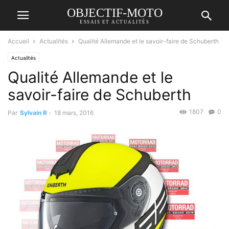
OBJECTIF-MOTO
ESSAIS ET ACTUALITÉS
Accueil
Actualités
Qualité Allemande et le savoir-faire de Schuberth
Actualités
Qualité Allemande et le
savoir-faire de Schuberth
1807
0
Par
Sylvain R
-
18 mars, 2016