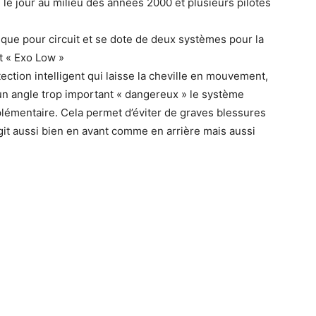
le jour au milieu des années 2000 et plusieurs pilotes
 que pour circuit et se dote de deux systèmes pour la
et « Exo Low »
tection intelligent qui laisse la cheville en mouvement,
nt un angle trop important « dangereux » le système
pplémentaire. Cela permet d’éviter de graves blessures
git aussi bien en avant comme en arrière mais aussi