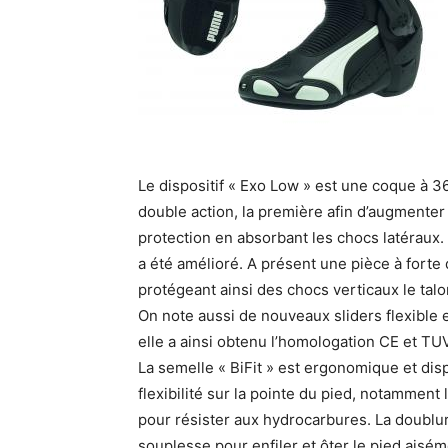
Le dispositif « Exo Low » est une coque à 36
double action, la première afin d’augmenter
protection en absorbant les chocs latéraux. E
a été amélioré. A présent une pièce à fort
protégeant ainsi des chocs verticaux le talo
On note aussi de nouveaux sliders flexible e
elle a ainsi obtenu l’homologation CE et TUV
La semelle « BiFit » est ergonomique et di
flexibilité sur la pointe du pied, notamment
pour résister aux hydrocarbures. La doublu
souplesse pour enfiler et ôter le pied aisém