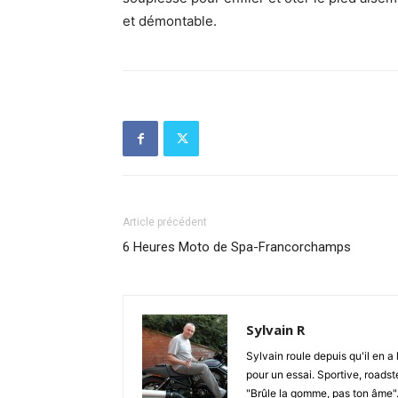
et démontable.
Article précédent
6 Heures Moto de Spa-Francorchamps
Sylvain R
Sylvain roule depuis qu'il en a 
pour un essai. Sportive, roadste
"Brûle la gomme, pas ton âme". S