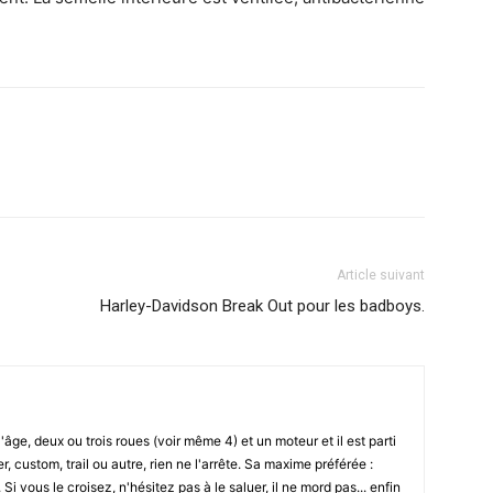
Article suivant
Harley-Davidson Break Out pour les badboys.
l'âge, deux ou trois roues (voir même 4) et un moteur et il est parti
r, custom, trail ou autre, rien ne l'arrête. Sa maxime préférée :
i vous le croisez, n'hésitez pas à le saluer, il ne mord pas... enfin