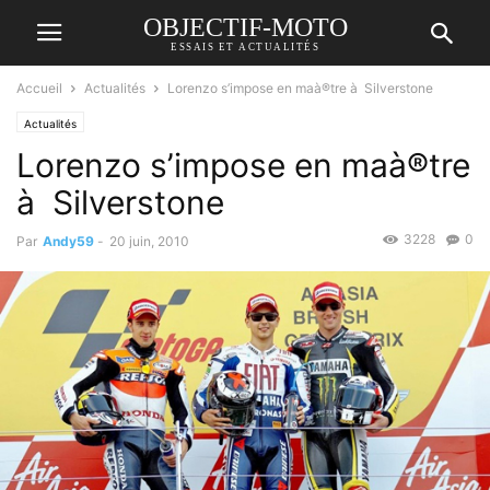
OBJECTIF-MOTO
ESSAIS ET ACTUALITÉS
Accueil
Actualités
Lorenzo s’impose en maà®tre à Silverstone
Actualités
Lorenzo s’impose en maà®tre
à Silverstone
3228
0
Par
Andy59
-
20 juin, 2010