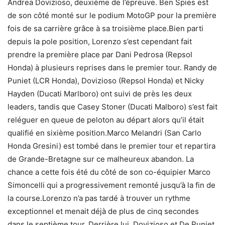
Andrea Dovizioso, deuxième de l’épreuve. Ben Spies est
de son côté monté sur le podium MotoGP pour la première
fois de sa carrière grâce à sa troisième place.Bien parti
depuis la pole position, Lorenzo s’est cependant fait
prendre la première place par Dani Pedrosa (Repsol
Honda) à plusieurs reprises dans le premier tour. Randy de
Puniet (LCR Honda), Dovizioso (Repsol Honda) et Nicky
Hayden (Ducati Marlboro) ont suivi de près les deux
leaders, tandis que Casey Stoner (Ducati Malboro) s’est fait
reléguer en queue de peloton au départ alors qu’il était
qualifié en sixième position.Marco Melandri (San Carlo
Honda Gresini) est tombé dans le premier tour et repartira
de Grande-Bretagne sur ce malheureux abandon. La
chance a cette fois été du côté de son co-équipier Marco
Simoncelli qui a progressivement remonté jusqu’à la fin de
la course.Lorenzo n’a pas tardé à trouver un rythme
exceptionnel et menait déjà de plus de cinq secondes
dans le septième tour. Derrière lui, Dovizioso et De Puniet