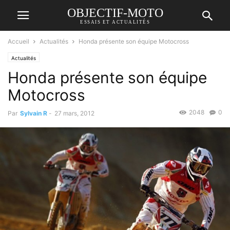
OBJECTIF-MOTO
ESSAIS ET ACTUALITÉS
Accueil
Actualités
Honda présente son équipe Motocross
Actualités
Honda présente son équipe
Motocross
2048
0
Par
Sylvain R
-
27 mars, 2012