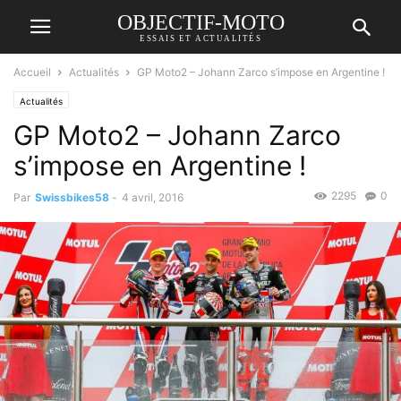
OBJECTIF-MOTO
ESSAIS ET ACTUALITÉS
Accueil
Actualités
GP Moto2 – Johann Zarco s’impose en Argentine !
Actualités
GP Moto2 – Johann Zarco
s’impose en Argentine !
2295
0
Par
Swissbikes58
-
4 avril, 2016