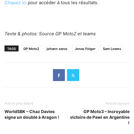
Cliquez ici
pour accéder à tous les résultats.
Texte & photos: Source GP Moto2 et teams
TAGS
GP Moto2
johann zarco
Jonas Folger
Sam Lowes
Article précédent
Article suivant
WorldSBK – Chaz Davies
GP Moto3 – Incroyable
signe un doublé à Aragon !
victoire de Pawi en Argentine
!