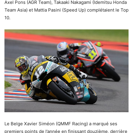
Axel Pons (AGR Team), Takaaki Nakagami (Idemitsu Honda
Team Asia) et Mattia Pasini (Speed Up) complétaient le Top
10.
Le Belge Xavier Siméon (QMMF Racing) a marqué ses
premiers points de l’année en finissant douzième, derrière