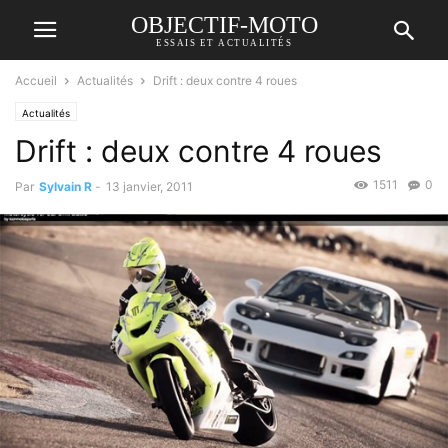
OBJECTIF-MOTO
ESSAIS ET ACTUALITÉS
Accueil
Actualités
Drift : deux contre 4 roues
Actualités
Drift : deux contre 4 roues
1511
0
Par
Sylvain R
-
13 janvier, 2011