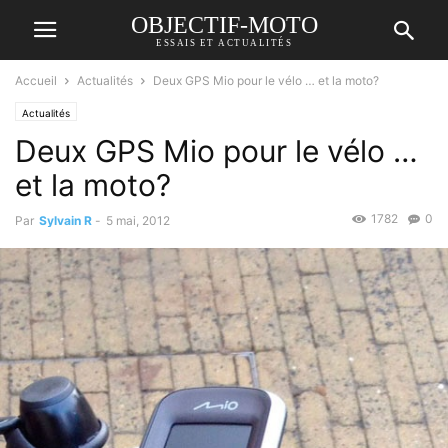
OBJECTIF-MOTO
ESSAIS ET ACTUALITÉS
Accueil
Actualités
Deux GPS Mio pour le vélo … et la moto?
Actualités
Deux GPS Mio pour le vélo …
et la moto?
1782
0
Par
Sylvain R
-
5 mai, 2012