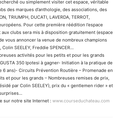
recherché ou simplement visiter cet espace, véritable
ubs des marques d’anthologie, des associations, des
ON, TRIUMPH, DUCATI, LAVERDA, TERROT,
ropéens. Pour cette première réédition l’espace
t aux clubs sera mis à disposition gratuitement (espace
sir de vous annoncer la venue de nombreux champions
I, Colin SEELEY, Freddie SPENCER…
euses activités pour les petits et pour les grands
USTA 350 Ipotesi à gagner- Initiation à la pratique de
de 6 ans)- Circuits Prévention Routière – Promenade en
its et pour les grands – Nombreuses remises de prix,
résidé par Colin SEELEY), prix du « gentlemen rider » et
 surprises…
 sur notre site Internet :
www.courseduchateau.com