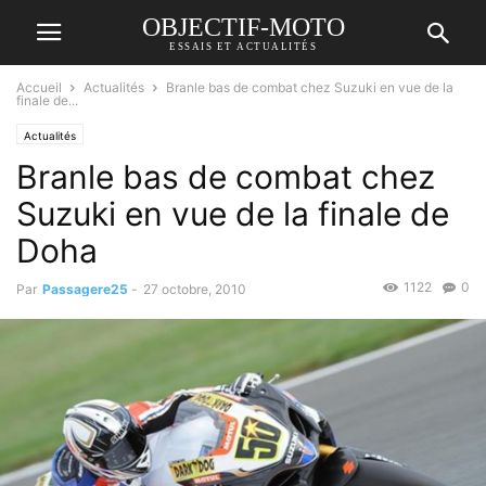
OBJECTIF-MOTO
ESSAIS ET ACTUALITÉS
Accueil
Actualités
Branle bas de combat chez Suzuki en vue de la
finale de...
Actualités
Branle bas de combat chez
Suzuki en vue de la finale de
Doha
1122
0
Par
Passagere25
-
27 octobre, 2010