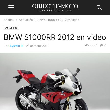
OBJECTIF-MOTO
ESSAIS ET ACTUALITÉS
Accueil
Actualités
BMW S1000RR 2012 en vidéo
Actualités
BMW S1000RR 2012 en vidéo
4444
0
Par
Sylvain R
-
22 octobre, 2011