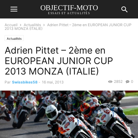
OBJECTIF-MOTO
ESSAIS ET ACTUALITÉS
Accueil
Actualités
Adrien Pittet – 2ème en EUROPEAN JUNIOR CUP
2013 MONZA (ITALIE)
Actualités
Adrien Pittet – 2ème en
EUROPEAN JUNIOR CUP
2013 MONZA (ITALIE)
2852
0
Par
Swissbikes58
-
16 mai, 2013