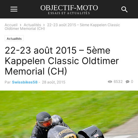
OBJECTIF-MOTO
ESSAIS ET ACTUALITÉS
Accueil
Actualités
22-23 août 2015 – 5ème Kappelen Classic
Oldtimer Memorial (CH)
Actualités
22-23 août 2015 – 5ème
Kappelen Classic Oldtimer
Memorial (CH)
6532
0
Par
Swissbikes58
-
28 août, 2015