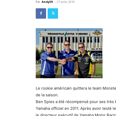
Par
Andy59
-
27 août, 2010
Le rookie américain quittera le team Monster
de la saison.
Ben Spies a été récompensé pour ses très 
Yamaha officiel en 2011. Après avoir testé le
le directeur exécutif de Yamaha Motor Raci