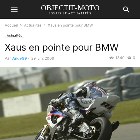
OBJECTIF-MOTO
ESSAIS ET ACTUALITÉS
Accueil
Actualités
Xaus en pointe pour BMW
Actualités
Xaus en pointe pour BMW
1349
0
Par
Andy59
-
29 juin, 2009