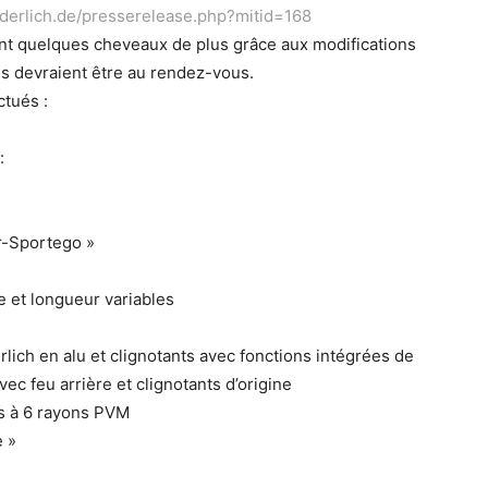
derlich.de/presserelease.php?mitid=168
nt quelques cheveaux de plus grâce aux modifications
s devraient être au rendez-vous.
ctués :
:
r-Sportego »
e et longueur variables
ich en alu et clignotants avec fonctions intégrées de
vec feu arrière et clignotants d’origine
s à 6 rayons PVM
e »