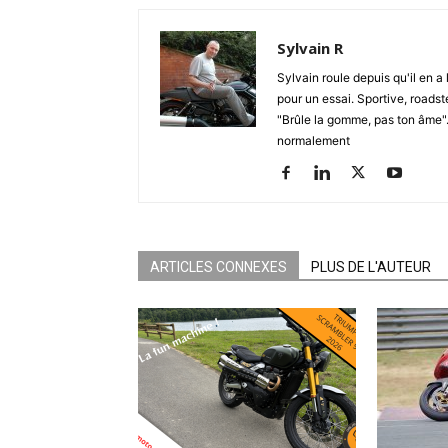
Sylvain R
Sylvain roule depuis qu'il en a 
pour un essai. Sportive, roadste
"Brûle la gomme, pas ton âme". S
normalement
ARTICLES CONNEXES
PLUS DE L'AUTEUR