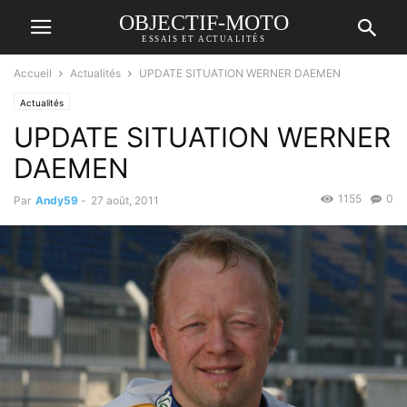
OBJECTIF-MOTO
ESSAIS ET ACTUALITÉS
Accueil
Actualités
UPDATE SITUATION WERNER DAEMEN
Actualités
UPDATE SITUATION WERNER
DAEMEN
1155
0
Par
Andy59
-
27 août, 2011