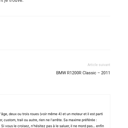
t je trouve.
Article suivant
s
BMW R1200R Classic – 2011
l'âge, deux ou trois roues (voir même 4) et un moteur et il est parti
r, custom, trail ou autre, rien ne l'arrête. Sa maxime préférée :
i vous le croisez, n'hésitez pas à le saluer, il ne mord pas... enfin