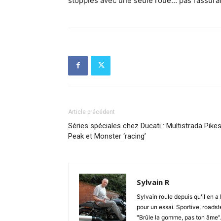
stoppies avec une seule roue… pas rassuran
Article précédent
Séries spéciales chez Ducati : Multistrada Pike
Peak et Monster ‘racing’
Sylvain R
Sylvain roule depuis qu'il en a 
pour un essai. Sportive, roadste
"Brûle la gomme, pas ton âme". S