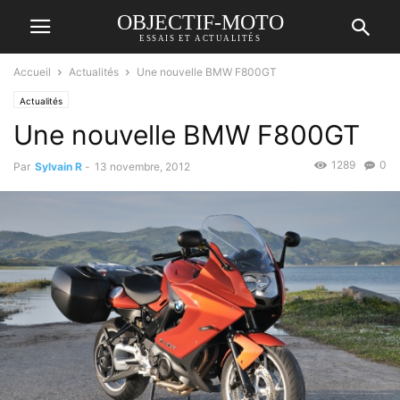
OBJECTIF-MOTO
ESSAIS ET ACTUALITÉS
Accueil
Actualités
Une nouvelle BMW F800GT
Actualités
Une nouvelle BMW F800GT
1289
0
Par
Sylvain R
-
13 novembre, 2012