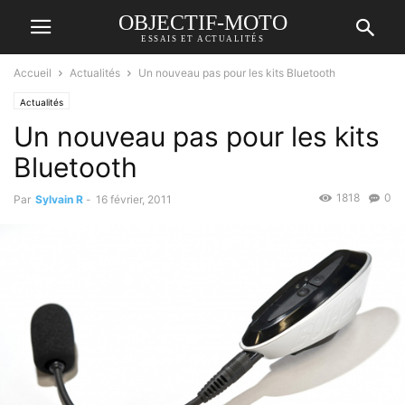
OBJECTIF-MOTO
ESSAIS ET ACTUALITÉS
Accueil
Actualités
Un nouveau pas pour les kits Bluetooth
Actualités
Un nouveau pas pour les kits
Bluetooth
1818
0
Par
Sylvain R
-
16 février, 2011