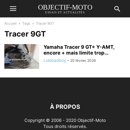
OBJECTIF-MOTO
ESSAIS ET ACTUALITÉS
Accueil
Tags
Tracer 9GT
Tracer 9GT
Yamaha Tracer 9 GT+ Y-AMT,
encore + mais limite trop…
Lolobadboy
-
20 février, 2026
À PROPOS
Copyright © 2006 - 2020 Objectif-Moto
Tous droits réservés.