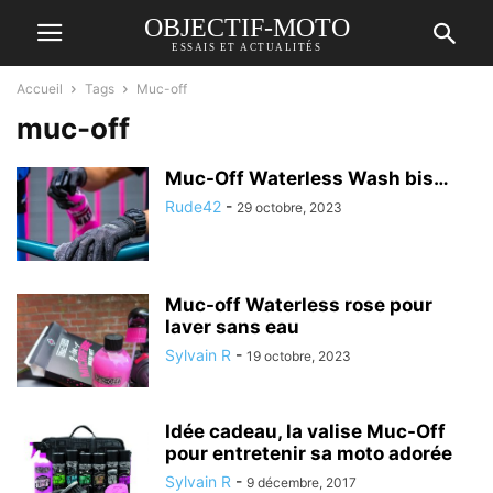
OBJECTIF-MOTO
ESSAIS ET ACTUALITÉS
Accueil
Tags
Muc-off
muc-off
Muc-Off Waterless Wash bis…
Rude42
-
29 octobre, 2023
Muc-off Waterless rose pour
laver sans eau
Sylvain R
-
19 octobre, 2023
Idée cadeau, la valise Muc-Off
pour entretenir sa moto adorée
Sylvain R
-
9 décembre, 2017