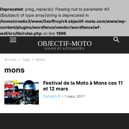
Deprecated
: preg_replace(): Passing null to parameter #3
($subject) of type array|string is deprecated in
/home/creatix3/www/Geoffroy/v4.objectif-moto.com/www/wp-
content/plugins/wordfence/vendor/wordfence/wf-
waf/src/lib/rules.php
on line
1896
OBJECTIF-MOTO
ESSAIS ET ACTUALITÉS
Accueil
Tags
Mons
mons
Festival de la Moto à Mons ces 11
et 12 mars
Sylvain R
-
1 mars, 2017