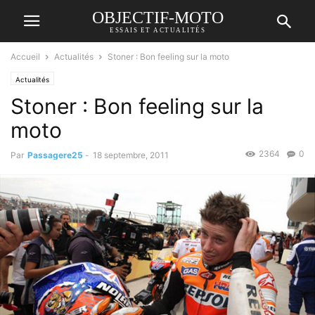
OBJECTIF-MOTO
ESSAIS ET ACTUALITÉS
Accueil
Actualités
Stoner : Bon feeling sur la moto
Actualités
Stoner : Bon feeling sur la
moto
2364
0
Par
Passagere25
-
18 septembre, 2011