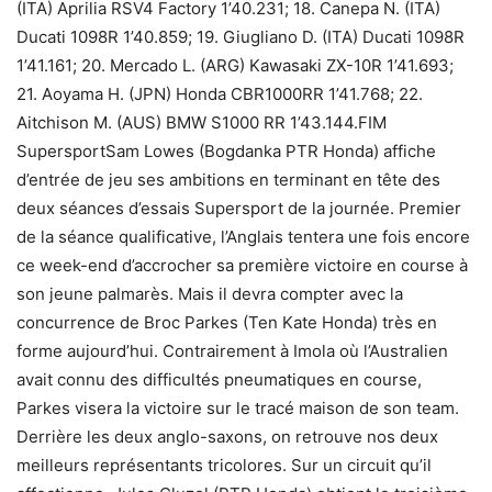
(ITA) Aprilia RSV4 Factory 1’40.231; 18. Canepa N. (ITA)
Ducati 1098R 1’40.859; 19. Giugliano D. (ITA) Ducati 1098R
1’41.161; 20. Mercado L. (ARG) Kawasaki ZX-10R 1’41.693;
21. Aoyama H. (JPN) Honda CBR1000RR 1’41.768; 22.
Aitchison M. (AUS) BMW S1000 RR 1’43.144.FIM
SupersportSam Lowes (Bogdanka PTR Honda) affiche
d’entrée de jeu ses ambitions en terminant en tête des
deux séances d’essais Supersport de la journée. Premier
de la séance qualificative, l’Anglais tentera une fois encore
ce week-end d’accrocher sa première victoire en course à
son jeune palmarès. Mais il devra compter avec la
concurrence de Broc Parkes (Ten Kate Honda) très en
forme aujourd’hui. Contrairement à Imola où l’Australien
avait connu des difficultés pneumatiques en course,
Parkes visera la victoire sur le tracé maison de son team.
Derrière les deux anglo-saxons, on retrouve nos deux
meilleurs représentants tricolores. Sur un circuit qu’il