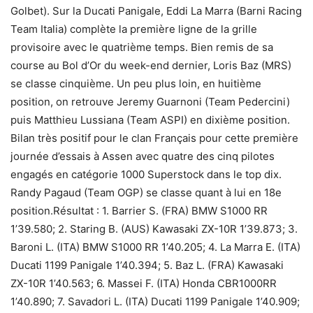
Golbet). Sur la Ducati Panigale, Eddi La Marra (Barni Racing
Team Italia) complète la première ligne de la grille
provisoire avec le quatrième temps. Bien remis de sa
course au Bol d’Or du week-end dernier, Loris Baz (MRS)
se classe cinquième. Un peu plus loin, en huitième
position, on retrouve Jeremy Guarnoni (Team Pedercini)
puis Matthieu Lussiana (Team ASPI) en dixième position.
Bilan très positif pour le clan Français pour cette première
journée d’essais à Assen avec quatre des cinq pilotes
engagés en catégorie 1000 Superstock dans le top dix.
Randy Pagaud (Team OGP) se classe quant à lui en 18e
position.Résultat : 1. Barrier S. (FRA) BMW S1000 RR
1’39.580; 2. Staring B. (AUS) Kawasaki ZX-10R 1’39.873; 3.
Baroni L. (ITA) BMW S1000 RR 1’40.205; 4. La Marra E. (ITA)
Ducati 1199 Panigale 1’40.394; 5. Baz L. (FRA) Kawasaki
ZX-10R 1’40.563; 6. Massei F. (ITA) Honda CBR1000RR
1’40.890; 7. Savadori L. (ITA) Ducati 1199 Panigale 1’40.909;