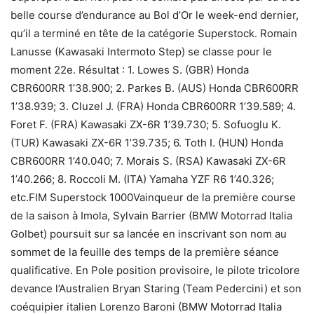
belle course d’endurance au Bol d’Or le week-end dernier,
qu’il a terminé en tête de la catégorie Superstock. Romain
Lanusse (Kawasaki Intermoto Step) se classe pour le
moment 22e. Résultat : 1. Lowes S. (GBR) Honda
CBR600RR 1’38.900; 2. Parkes B. (AUS) Honda CBR600RR
1’38.939; 3. Cluzel J. (FRA) Honda CBR600RR 1’39.589; 4.
Foret F. (FRA) Kawasaki ZX-6R 1’39.730; 5. Sofuoglu K.
(TUR) Kawasaki ZX-6R 1’39.735; 6. Toth I. (HUN) Honda
CBR600RR 1’40.040; 7. Morais S. (RSA) Kawasaki ZX-6R
1’40.266; 8. Roccoli M. (ITA) Yamaha YZF R6 1’40.326;
etc.FIM Superstock 1000Vainqueur de la première course
de la saison à Imola, Sylvain Barrier (BMW Motorrad Italia
Golbet) poursuit sur sa lancée en inscrivant son nom au
sommet de la feuille des temps de la première séance
qualificative. En Pole position provisoire, le pilote tricolore
devance l’Australien Bryan Staring (Team Pedercini) et son
coéquipier italien Lorenzo Baroni (BMW Motorrad Italia