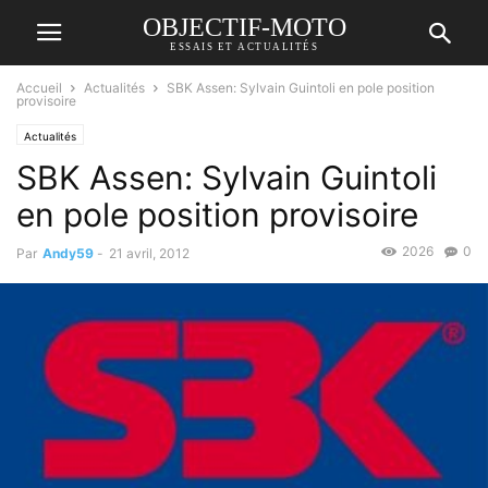
OBJECTIF-MOTO
ESSAIS ET ACTUALITÉS
Accueil
Actualités
SBK Assen: Sylvain Guintoli en pole position
provisoire
Actualités
SBK Assen: Sylvain Guintoli
en pole position provisoire
2026
0
Par
Andy59
-
21 avril, 2012