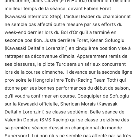
affectionne, Jules Cluzel (PTR Honda) obtient le troisième
meilleur temps de la séance, devant Fabien Foret
(Kawasaki Intermoto Step). L’actuel leader du championnat
ne semble pas affecté outre mesure par ses efforts du
week-end dernier lors du Bol d’Or qu’il a terminé en
seconde position. Juste derrière Foret, Kenan Sofuoglu
(Kawasaki Deltafin Lorenzini) en cinquième position vise à
rattraper sa déconvenue d’Imola. Apparemment remis de
ses blessures, le pilote Turc sera un sérieux concurrent
lors de la course dimanche. Il devance sur la seconde ligne
provisoire le Hongrois Imre Toth (Racing Team Toth) qui
étonne par ses bonnes performances du début de saison,
qu’il voudra confirmer en course. Coéquipier de Sofuoglu
sur la Kawasaki officielle, Sheridan Morais (Kawasaki
Deltafin Lorenzini) se classe septième. Belle séance de
Valentin Debise (SMS Racing) qui se classe treizième dès
sa première séance d’essai en championnat du monde
Supersport. Lui non plus ne semble pas affecté par sa très