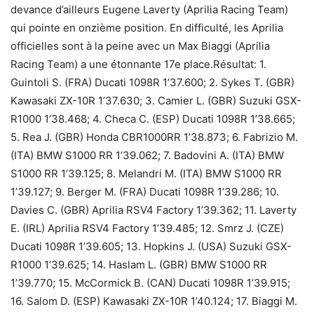
devance d’ailleurs Eugene Laverty (Aprilia Racing Team)
qui pointe en onzième position. En difficulté, les Aprilia
officielles sont à la peine avec un Max Biaggi (Aprilia
Racing Team) a une étonnante 17e place.Résultat: 1.
Guintoli S. (FRA) Ducati 1098R 1’37.600; 2. Sykes T. (GBR)
Kawasaki ZX-10R 1’37.630; 3. Camier L. (GBR) Suzuki GSX-
R1000 1’38.468; 4. Checa C. (ESP) Ducati 1098R 1’38.665;
5. Rea J. (GBR) Honda CBR1000RR 1’38.873; 6. Fabrizio M.
(ITA) BMW S1000 RR 1’39.062; 7. Badovini A. (ITA) BMW
S1000 RR 1’39.125; 8. Melandri M. (ITA) BMW S1000 RR
1’39.127; 9. Berger M. (FRA) Ducati 1098R 1’39.286; 10.
Davies C. (GBR) Aprilia RSV4 Factory 1’39.362; 11. Laverty
E. (IRL) Aprilia RSV4 Factory 1’39.485; 12. Smrz J. (CZE)
Ducati 1098R 1’39.605; 13. Hopkins J. (USA) Suzuki GSX-
R1000 1’39.625; 14. Haslam L. (GBR) BMW S1000 RR
1’39.770; 15. McCormick B. (CAN) Ducati 1098R 1’39.915;
16. Salom D. (ESP) Kawasaki ZX-10R 1’40.124; 17. Biaggi M.