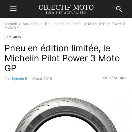
OBJECTIF-MOTO
ESSAIS ET ACTUALITÉS
Accueil
Actualités
Pneu en édition limitée, le Michelin Pilot Power 3
Moto GP
Actualités
Pneu en édition limitée, le
Michelin Pilot Power 3 Moto
GP
3774
0
Par
Sylvain R
-
12 mai, 2016