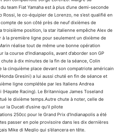
te du team Fiat Yamaha est à plus d’une demi-seconde
Rossi, le co-équipier de Lorenzo, ne s’est qualifié en
et compte de son côté près de neuf dixièmes de
 troisième position, la star italienne empêche Alex de
r à la première ligne pour seulement un dixième de
t-Marin réalise tout de même une bonne opération
our la course d’Indianapolis, avant d’aborder son GP
chute à dix minutes de la fin de la séance, Colin
 la cinquième place devant son compatriote américain
Honda Gresini) a lui aussi chuté en fin de séance et
isième ligne complétée par les Italiens Andrea
i (Hayate Racing). Le Britannique James Toseland
tué le dixième temps.Autre chute à noter, celle de
ur la Ducati d’usine qu’il pilote
tions 250cc pour le Grand Prix d’Indianapolis a été
tes passer en pole provisoire dans les dix dernières
çais Mike di Meglio qui s’élancera en tête.