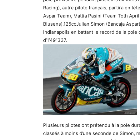
Racing), autre pilote français, partira en t
Aspar Team), Mattia Pasini (Team Toth Apri
Blusens).125ccJulian Simon (Bancaja Aspar)
Indianapolis en battant le record de la pol
d’1’49″337.
Plusieurs pilotes ont prétendu à la pole dur
classés à moins d’une seconde de Simon, ma