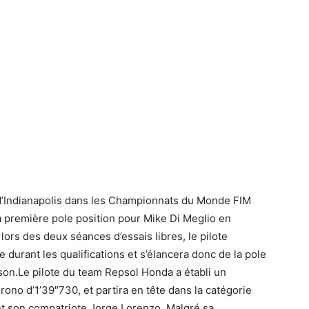
x d’Indianapolis dans les Championnats du Monde FIM
 première pole position pour Mike Di Meglio en
rs des deux séances d’essais libres, le pilote
durant les qualifications et s’élancera donc de la pole
son.Le pilote du team Repsol Honda a établi un
ono d’1’39″730, et partira en tête dans la catégorie
nt son compatriote Jorge Lorenzo. Malgré sa