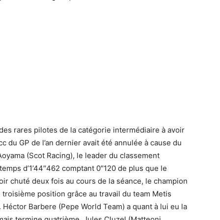
s rares pilotes de la catégorie intermédiaire à avoir
cc du GP de l’an dernier avait été annulée à cause du
Aoyama (Scot Racing), le leader du classement
 temps d’1’44″462 comptant 0″120 de plus que le
oir chuté deux fois au cours de la séance, le champion
 troisième position grâce au travail du team Metis
 Héctor Barbere (Pepe World Team) a quant à lui eu la
mais termine quatrième. Jules Cluzel (Matteoni