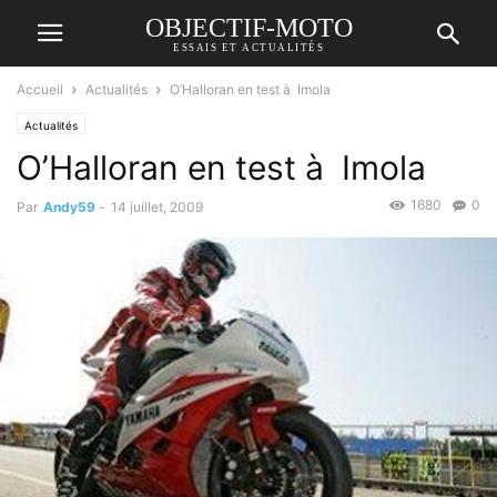
OBJECTIF-MOTO
ESSAIS ET ACTUALITÉS
Accueil
Actualités
O’Halloran en test à Imola
Actualités
O’Halloran en test à Imola
1680
0
Par
Andy59
-
14 juillet, 2009