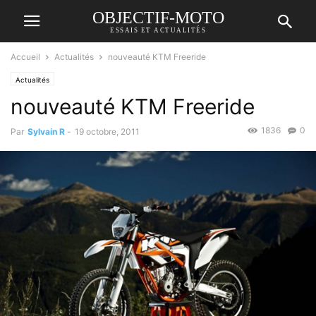
OBJECTIF-MOTO
ESSAIS ET ACTUALITÉS
Accueil
Actualités
nouveauté KTM Freeride
Actualités
nouveauté KTM Freeride
1836
0
Par
Sylvain R
-
19 octobre, 2011